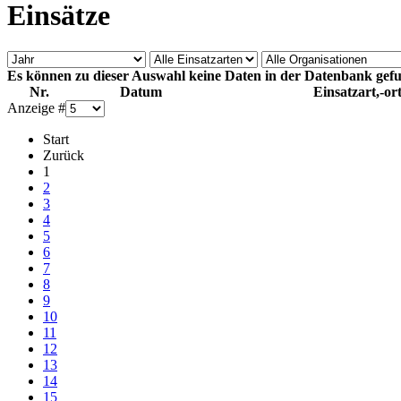
Einsätze
Es können zu dieser Auswahl keine Daten in der Datenbank ge
Nr.
Datum
Einsatzart,-or
Anzeige #
Start
Zurück
1
2
3
4
5
6
7
8
9
10
11
12
13
14
15