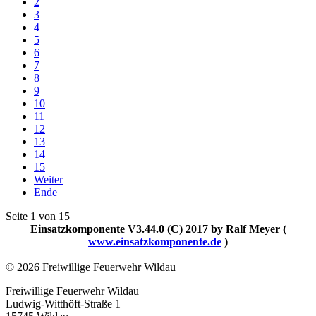
2
3
4
5
6
7
8
9
10
11
12
13
14
15
Weiter
Ende
Seite 1 von 15
Einsatzkomponente V3.44.0 (C) 2017 by Ralf Meyer (
www.einsatzkomponente.de
)
© 2026 Freiwillige Feuerwehr Wildau
Freiwillige Feuerwehr Wildau
Ludwig-Witthöft-Straße 1