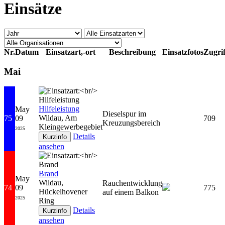
Einsätze
Nr.
Datum
Einsatzart,-ort
Beschreibung
Einsatzfotos
Zugrif
Mai
Hilfeleistung
May
Dieselspur im
Wildau, Am
75
09
709
Kreuzungsbereich
Kleingewerbegebiet
2025
Details
ansehen
Brand
May
Wildau,
Rauchentwicklung
74
09
775
Hückelhovener
auf einem Balkon
2025
Ring
Details
ansehen