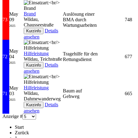
Brand
May
Auslösung einer
Wildau,
73
09
BMA durch
748
Chausseestraße
Wartungsarbeiten
2025
Details
ansehen
May
Hilfeleistung
Tragehilfe für den
72
04
677
Wildau, Teichstraße
Rettungsdienst
2025
Details
ansehen
Hilfeleistung
May
Baum auf
Wildau,
71
03
665
Gehweg
Dahmewanderweg
2025
Details
ansehen
Anzeige #
Start
Zurück