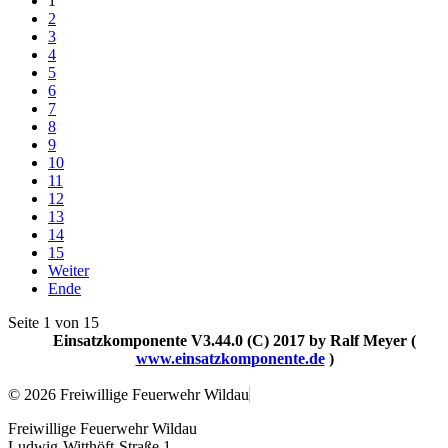
1
2
3
4
5
6
7
8
9
10
11
12
13
14
15
Weiter
Ende
Seite 1 von 15
Einsatzkomponente V3.44.0 (C) 2017 by Ralf Meyer (
www.einsatzkomponente.de
)
© 2026 Freiwillige Feuerwehr Wildau
Freiwillige Feuerwehr Wildau
Ludwig-Witthöft-Straße 1