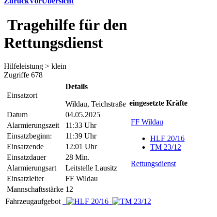
Zurück
Vor
Übersicht
Tragehilfe für den
Rettungsdienst
Hilfeleistung > klein
Zugriffe 678
Details
Einsatzort
eingesetzte Kräfte
Wildau, Teichstraße
Datum
04.05.2025
FF Wildau
Alarmierungszeit
11:33 Uhr
Einsatzbeginn:
11:39 Uhr
HLF 20/16
Einsatzende
12:01 Uhr
TM 23/12
Einsatzdauer
28 Min.
Rettungsdienst
Alarmierungsart
Leitstelle Lausitz
Einsatzleiter
FF Wildau
Mannschaftsstärke
12
Fahrzeugaufgebot