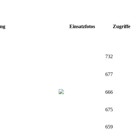
ung
Einsatzfotos
Zugriffe
732
677
666
675
659