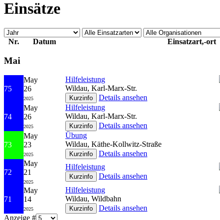
Einsätze
Nr.
Datum
Einsatzart,-ort
Mai
Hilfeleistung
May
Wildau, Karl-Marx-Str.
75
26
Details ansehen
2025
Hilfeleistung
May
Wildau, Karl-Marx-Str.
74
26
Details ansehen
2025
Übung
May
Wildau, Käthe-Kollwitz-Straße
73
23
Details ansehen
2025
May
Hilfeleistung
72
21
Details ansehen
2025
Hilfeleistung
May
Wildau, Wildbahn
71
14
Details ansehen
2025
Anzeige #