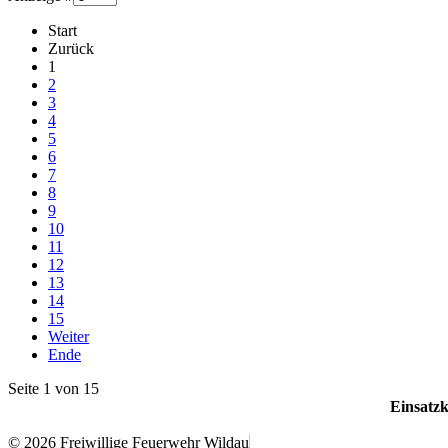
Start
Zurück
1
2
3
4
5
6
7
8
9
10
11
12
13
14
15
Weiter
Ende
Seite 1 von 15
Einsatz
© 2026 Freiwillige Feuerwehr Wildau