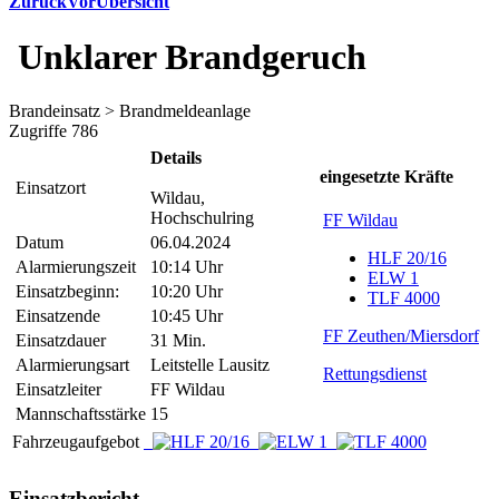
Zurück
Vor
Übersicht
Unklarer Brandgeruch
Brandeinsatz > Brandmeldeanlage
Zugriffe 786
Details
eingesetzte Kräfte
Einsatzort
Wildau,
Hochschulring
FF Wildau
Datum
06.04.2024
HLF 20/16
Alarmierungszeit
10:14 Uhr
ELW 1
Einsatzbeginn:
10:20 Uhr
TLF 4000
Einsatzende
10:45 Uhr
FF Zeuthen/Miersdorf
Einsatzdauer
31 Min.
Alarmierungsart
Leitstelle Lausitz
Rettungsdienst
Einsatzleiter
FF Wildau
Mannschaftsstärke
15
Fahrzeugaufgebot
Einsatzbericht