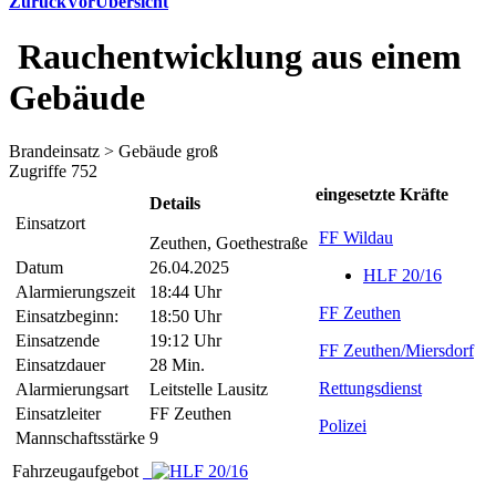
Zurück
Vor
Übersicht
Rauchentwicklung aus einem
Gebäude
Brandeinsatz > Gebäude groß
Zugriffe 752
eingesetzte Kräfte
Details
Einsatzort
FF Wildau
Zeuthen, Goethestraße
Datum
26.04.2025
HLF 20/16
Alarmierungszeit
18:44 Uhr
FF Zeuthen
Einsatzbeginn:
18:50 Uhr
Einsatzende
19:12 Uhr
FF Zeuthen/Miersdorf
Einsatzdauer
28 Min.
Rettungsdienst
Alarmierungsart
Leitstelle Lausitz
Einsatzleiter
FF Zeuthen
Polizei
Mannschaftsstärke
9
Fahrzeugaufgebot