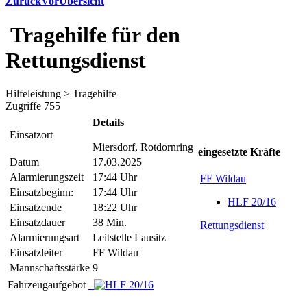
Zurück
Vor
Übersicht
Tragehilfe für den
Rettungsdienst
Hilfeleistung > Tragehilfe
Zugriffe 755
Details
Einsatzort
Miersdorf, Rotdornring
eingesetzte Kräfte
Datum
17.03.2025
Alarmierungszeit
17:44 Uhr
FF Wildau
Einsatzbeginn:
17:44 Uhr
HLF 20/16
Einsatzende
18:22 Uhr
Einsatzdauer
38 Min.
Rettungsdienst
Alarmierungsart
Leitstelle Lausitz
Einsatzleiter
FF Wildau
Mannschaftsstärke
9
Fahrzeugaufgebot