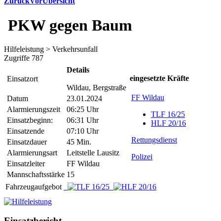
Zurück
Vor
Übersicht
PKW gegen Baum
Hilfeleistung > Verkehrsunfall
Zugriffe 787
Details
eingesetzte Kräfte
Einsatzort
Wildau, Bergstraße
FF Wildau
Datum
23.01.2024
Alarmierungszeit
06:25 Uhr
TLF 16/25
Einsatzbeginn:
06:31 Uhr
HLF 20/16
Einsatzende
07:10 Uhr
Rettungsdienst
Einsatzdauer
45 Min.
Alarmierungsart
Leitstelle Lausitz
Polizei
Einsatzleiter
FF Wildau
Mannschaftsstärke
15
Fahrzeugaufgebot
Einsatzbericht